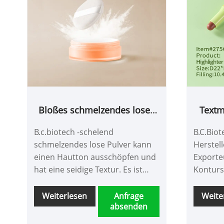
Bloßes schmelzendes loses
Textm
Pulver
B.c.biotech -schelend
B.C.Biot
schmelzendes lose Pulver kann
Herstell
einen Hautton ausschöpfen und
Exporte
hat eine seidige Textur. Es ist
Konturst
billig, kostengünstig, sehr
bequem zu bedienen und hat
Weiterlesen
Anfrage
Weite
absenden
einen natürlichen, sicheren und
schönen Make-up-Look.