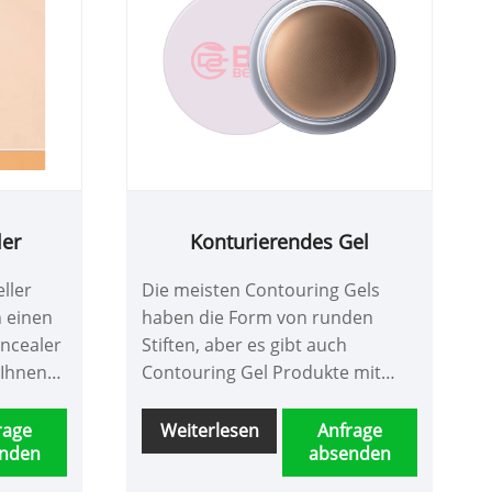
kontaktieren.
ler
Konturierendes Gel
ller
Die meisten Contouring Gels
n einen
haben die Form von runden
ncealer
Stiften, aber es gibt auch
 Ihnen
Contouring Gel Produkte mit
t und
Druckplatten.
rage
Weiterlesen
Anfrage
nden
absenden