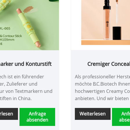
arker und Konturstift
Cremiger Concea
ech ist ein führender
Als professioneller Herste
er, Zulieferer und
möchte B.C.Biotech Ihne
ur von Textmarkern und
hochwertigen Creamy Co
iften in China.
anbieten. Und wir bieten
den besten Kundendiens
pünktliche Lieferung.
rlesen
Anfrage
Weiterlesen
Anf
absenden
abse