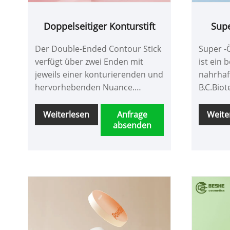
Doppelseitiger Konturstift
Supe
Der Double-Ended Contour Stick
Super -Ö
verfügt über zwei Enden mit
ist ein
jeweils einer konturierenden und
nahrhaf
hervorhebenden Nuance.
B.C.Biot
Perfekt zum Konturieren und
ist leic
Betonen von Gesichtszügen,
haften, 
Weiterlesen
Anfrage
Weite
absenden
ohne die Basis zu
verschi
beeinträchtigen. Wir empfehlen,
unterst
zuerst den dunkleren Konturton
Anpass
auszuprobieren und
mehrere
anschließend den helleren
Highlighter-Ton anzuwenden.