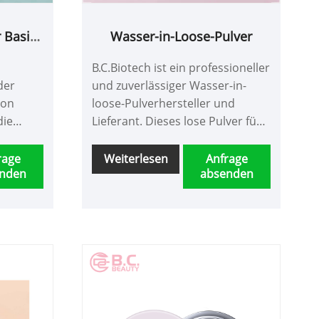
 Basis
Wasser-in-Loose-Pulver
d
B.C.Biotech ist ein professioneller
der
und zuverlässiger Wasser-in-
von
loose-Pulverhersteller und
die
Lieferant. Dieses lose Pulver fühlt
auf von
sich leicht an und verbindet den
Hautton gleichmäßig und
rage
Weiterlesen
Anfrage
nden
absenden
 Pulver
natürlich. Es kann in
verschiedenen Farbtönen für
ht
Menschen mit unterschiedlichen
 zu
Hautfarben angepasst werden,
um die tatsächliche Situation
aller besser zu entsprechen.
Unsere Produkte sind
kostengünstig und Sie können
uns jederzeit zu Preisen