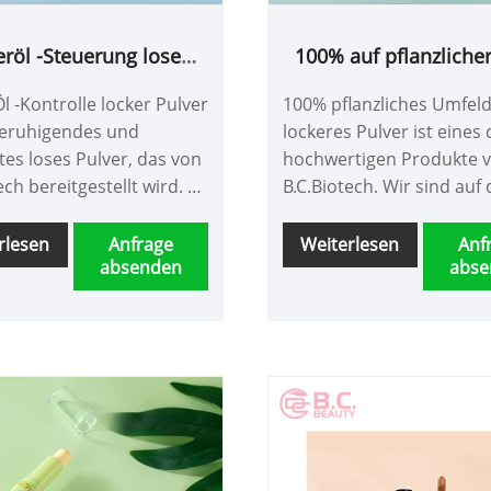
röl -Steuerung lose
100% auf pflanzlicher
Pulver
lose Pulver
l -Kontrolle locker Pulver
100% pflanzliches Umfel
 beruhigendes und
lockeres Pulver ist eines 
tes loses Pulver, das von
hochwertigen Produkte 
ech bereitgestellt wird. Es
B.C.Biotech. Wir sind auf 
ht zu mischen und zu
Produktion und den Verk
geeignet für
Schönheitsprodukten
rlesen
Anfrage
Weiterlesen
Anf
absenden
abse
edene Personen. Wir
spezialisiert. Dieses lose
ützen die
ist antioxidativ, langlebig,
ungsoptionen und
talkenfrei, sicher und nic
 Verpackungsoptionen.
reizend und sehr einfach
bedienen.