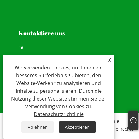
Neue Kosmetik
Gesichts-Make-up
Kontaktiere uns
Tel
+86-13928167523
X
Wir verwenden Cookies, um Ihnen ein
Add
besseres Surferlebnis zu bieten, den
Nr. 11, Simian Road,
Website-Verkehr zu analysieren und
Email
Inhalte zu personalisieren. Durch die
Nutzung dieser Website stimmen Sie der
info@beshecosmetics.com
Verwendung von Cookies zu.
Datenschutzrichtlinie
Links
Sitemap
RSS
XML
Datenschutzrichtlinie
Ablehnen
Akzeptieren
Copyright © 2025 Guangdong B.C.Biotech Co., Ltd. Alle Rechte
vorbehalten.