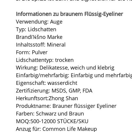
Informationen zu braunem Flüssig-Eyeliner
Verwendung: Auge
Typ: Lidschatten
Brandï¼šno Marke
Inhaltsstoff: Mineral
Form: Pulver
Lidschattentyp: trocken
Wirkung: Delikatesse, weich und klebrig
Einfarbig/mehrfarbig: Einfarbig und mehrfarbi
Eigenschaft: wasserdicht
Zertifizierung: MSDS, GMP, FDA
Herkunftsort:
Zh
o
ng Shan
Produktname: Brauner flüssiger Eyeliner
Farben: Schwarz und Braun
MOQ:500-12000 STÜCKE/SKU
Anzug für: Common Life Makeup